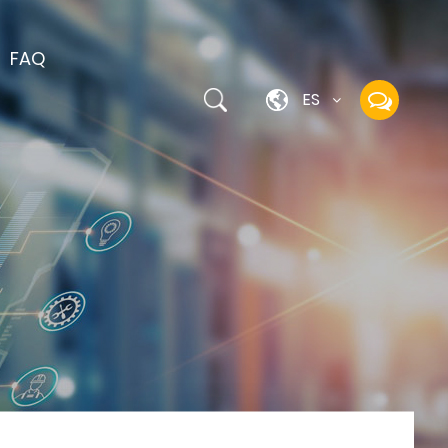
FAQ
ES