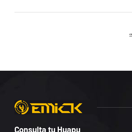
‹
Consulta tu Huapu