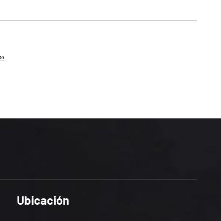
››
Ubicación