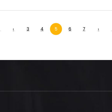
‹
‹
3
4
5
6
7
›