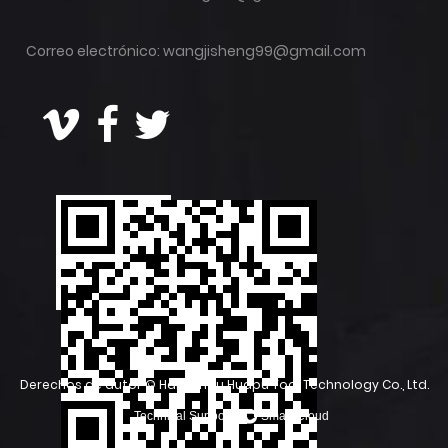
Correo electrónico:
wangjisheng99@gmail.com
Derechos de autor ©
Hangzhou Huapu Tool Technology Co., Ltd.
Technical Support ：
Smart Cloud