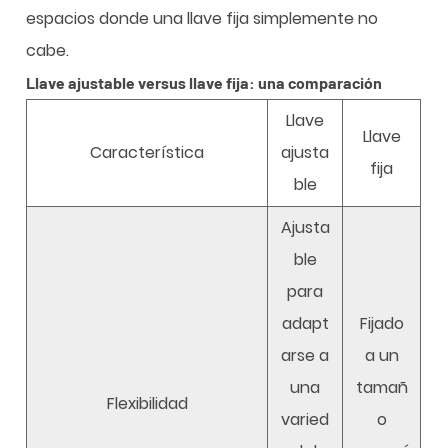
espacios donde una llave fija simplemente no
cabe.
Llave ajustable versus llave fija: una comparación
Llave
Llave
Característica
ajusta
fija
ble
Ajusta
ble
para
adapt
Fijado
arse a
a un
una
tamañ
Flexibilidad
varied
o