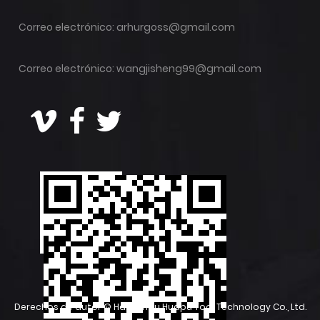
Correo electrónico:
arhurgoss@gmail.com
Correo electrónico:
wangjisheng99@gmail.com
Derechos de autor ©
Hangzhou Huapu Tool Technology Co., Ltd.