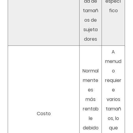
ad de
especí
tamañ
fico
os de
sujeta
dores
A
menud
Normal
o
mente
requier
es
e
más
varios
rentab
tamañ
Costo
le
os, lo
debido
que