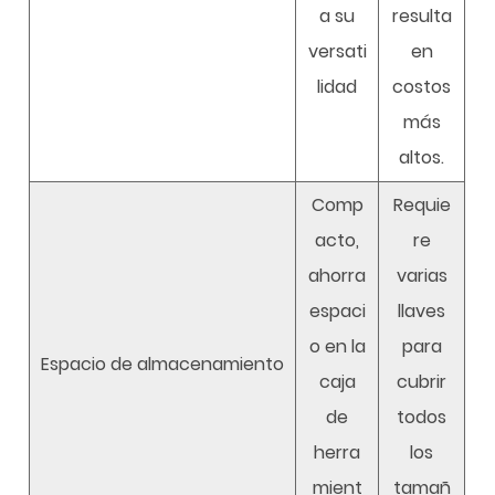
a su
resulta
versati
en
lidad
costos
más
altos.
Comp
Requie
acto,
re
ahorra
varias
espaci
llaves
o en la
para
Espacio de almacenamiento
caja
cubrir
de
todos
herra
los
mient
tamañ