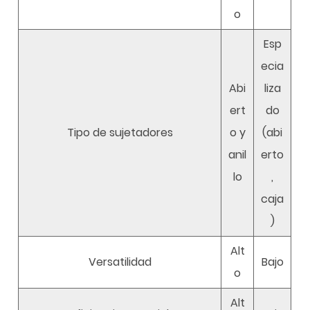
o
Esp
ecia
Abi
liza
ert
do
Tipo de sujetadores
o y
(abi
anil
erto
lo
,
caja
)
Alt
Versatilidad
Bajo
o
Alt