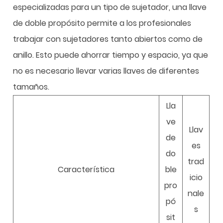
especializadas para un tipo de sujetador, una llave
de doble propósito permite a los profesionales
trabajar con sujetadores tanto abiertos como de
anillo. Esto puede ahorrar tiempo y espacio, ya que
no es necesario llevar varias llaves de diferentes
tamaños.
Lla
ve
Llav
de
es
do
trad
Característica
ble
icio
pro
nale
pó
s
sit